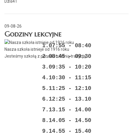
Dziś
41
09-08-26
Godziny lekcyjne
1.07:55 - 08:40
Nasza szkoła istnieje od 1916 roku
2.08:45 - 09:30
Jesteśmy szkołą z ponad stuletnią tradycją
3.09:35 - 10:20
4.10:30 - 11:15
5.11:25 - 12:10
6.12:25 - 13.10
7.13.15 - 14.00
8.14.05 - 14.50
9.14.55 - 15.40