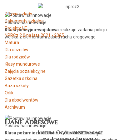
Z życia szkoły
Dokumenty szkolne
Postaw na innowacje
Projekty UE
Klasa policyjno-wojskowa
realizuje zadania policji i
NPRCz 2.0 na lata 2021 - 2025
wojska z elementami zasad ruchu drogowego
Matura
Dla uczniów
Dla rodziców
Klasy mundurowe
Zajęcia pozalekcyjne
Gazetka szkolna
Baza szkoły
Orlik
Dla absolwentów
Archiwum
Dane adresowe
Postaw na innowacje
Liceum Ogólnokształcące
Klasa pożarnicza
realizuje wybrane zagadnienia
im. Joachima Lelewela
bezpieczeństwa pożarowego z elementami ratownictwa