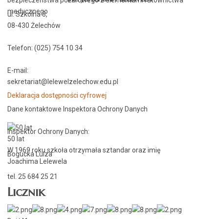
medycznego
ul. Szkolna 3,
08-430 Żelechów
Telefon: (025) 754 10 34
E-mail:
sekretariat@lelewelzelechow.edu.pl
Deklaracja dostępności cyfrowej
Dane kontaktowe Inspektora Ochrony Danych
Inspektor Ochrony Danych:
50 lat
W 1969 roku szkoła otrzymała sztandar oraz imię
Bogucka Luiza
Joachima Lelewela
tel. 25 684 25 21
Licznik