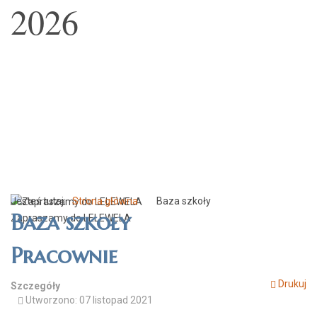
2026
Jesteś tutaj:
Strona główna
Baza szkoły
Baza szkoły
Zapraszamy do LELEWELA
Pracownie
Drukuj
Szczegóły
Utworzono: 07 listopad 2021