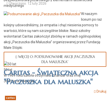
Utworzono: 12 luty 2026
medycznego
W naszym
liceum po raz
kolejny udowodniliśmy, że empatia i chęć niesienia pomocy to
wartości, które są nam szczególnie bliskie. Nasz szkolny
wolontariat Caritas zakończył zbiórkę w ramach ogólnopolskiej
akcji „Paczuszka dla Maluszka” organizowanej przez Fundację
Małe Stópki.
WIĘCEJ O: PODSUMOWANIE AKCJI „PACZUSZKA
DLA MALUSZKA”
Caritas - Świąteczna akcja
50 lat
W 1969 roku szkoła otrzymała sztandar oraz imię
"Paczuszka dla maluszka"
Joachima Lelewela
Drukuj
caritas