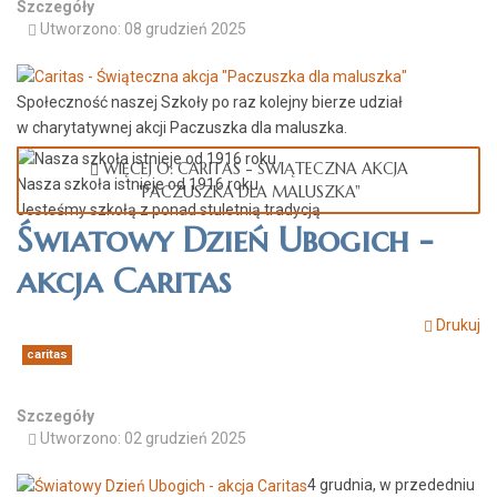
Szczegóły
Utworzono: 08 grudzień 2025
Społeczność naszej Szkoły po raz kolejny bierze udział
w charytatywnej akcji Paczuszka dla maluszka.
WIĘCEJ O: CARITAS - ŚWIĄTECZNA AKCJA
Nasza szkoła istnieje od 1916 roku
"PACZUSZKA DLA MALUSZKA"
Jesteśmy szkołą z ponad stuletnią tradycją
Światowy Dzień Ubogich -
akcja Caritas
Drukuj
caritas
Szczegóły
Utworzono: 02 grudzień 2025
4 grudnia, w przededniu