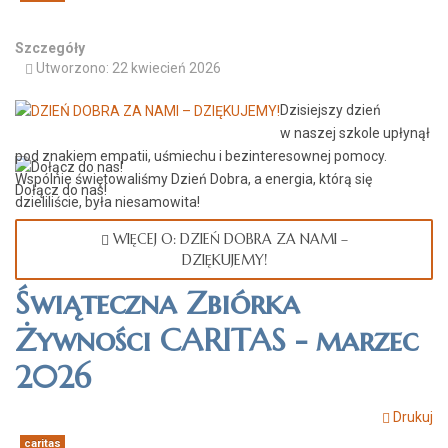
Szczegóły
Utworzono: 22 kwiecień 2026
Dzisiejszy dzień
w naszej szkole upłynął
pod znakiem empatii, uśmiechu i bezinteresownej pomocy.
Wspólnie świętowaliśmy Dzień Dobra, a energia, którą się
Dołącz do nas!
dzieliliście, była niesamowita!
WIĘCEJ O: DZIEŃ DOBRA ZA NAMI –
DZIĘKUJEMY!
Świąteczna Zbiórka
Żywności CARITAS - marzec
2026
Drukuj
caritas