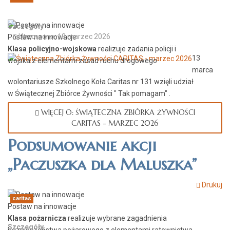
Szczegóły
Utworzono: 13 marzec 2026
Postaw na innowacje
Klasa policyjno-wojskowa
realizuje zadania policji i
13
wojska z elementami zasad ruchu drogowego
marca
wolontariusze Szkolnego Koła Caritas nr 131 wzięli udział
w Świątecznej Zbiórce Żywności " Tak pomagam" .
WIĘCEJ O: ŚWIĄTECZNA ZBIÓRKA ŻYWNOŚCI
CARITAS - MARZEC 2026
Podsumowanie akcji
„Paczuszka dla Maluszka”
Drukuj
caritas
Postaw na innowacje
Klasa pożarnicza
realizuje wybrane zagadnienia
Szczegóły
bezpieczeństwa pożarowego z elementami ratownictwa