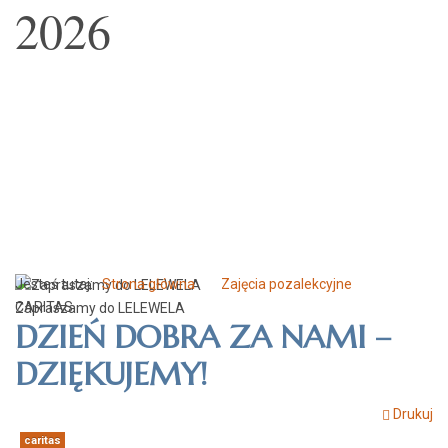
2026
Jesteś tutaj:
Strona główna
Zajęcia pozalekcyjne
CARITAS
Zapraszamy do LELEWELA
DZIEŃ DOBRA ZA NAMI –
DZIĘKUJEMY!
Drukuj
caritas