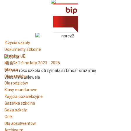
Z życia szkoły
Dokumenty szkolne
Projekty UE
NPRCz 2.0 na lata 2021 - 2025
50 lat
Matura
W 1969 roku szkoła otrzymała sztandar oraz imię
Dla uczniów
Joachima Lelewela
Dla rodziców
Klasy mundurowe
Zajęcia pozalekcyjne
Gazetka szkolna
Baza szkoły
Orlik
Dla absolwentów
Archiwum