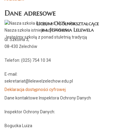
Dane adresowe
Liceum Ogólnokształcące
im. Joachima Lelewela
Nasza szkoła istnieje od 1916 roku
Jesteśmy szkołą z ponad stuletnią tradycją
ul. Szkolna 3,
08-430 Żelechów
Telefon: (025) 754 10 34
E-mail:
sekretariat@lelewelzelechow.edu.pl
Deklaracja dostępności cyfrowej
Dane kontaktowe Inspektora Ochrony Danych
Inspektor Ochrony Danych:
Bogucka Luiza