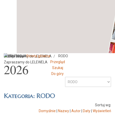
REKRUTACJA
Jesteś tutaj:
Strona główna
RODO
Przegląd
Zapraszamy do LELEWELA
2026
Szukaj
Do góry
Kategoria: RODO
Sortuj wg:
Domyślnie
|
Nazwy
|
Autor
|
Daty
|
Wyświetleń