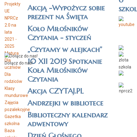
Projekty
Akcją -Wypożycz sobie
szkol
UE
prezent na Święta
NPRCz
2.0 na
Koło Miłośników
lata
Czytania - styczeń
2021 -
2025
„Czytamy w alejkach”
Matura
10 XII 2019 Spotkanie
Dla
Dołącz do nas!
uczniów
Koła Miłośników
Dla
Czytania
rodziców
Klasy
Akcja CZYTAJ.PL
mundurowe
Andrzejki w bibliotece
Zajęcia
pozalekcyjne
Biblioteczny kalendarz
Gazetka
adwentowy
szkolna
Baza
Dzień Głośnego