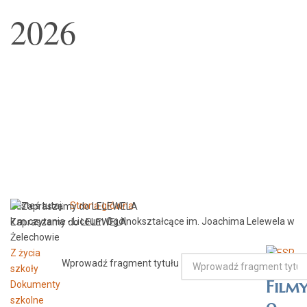
2026
Jesteś tutaj:
Strona główna
k.m.czytania - Liceum Ogólnokształcące im. Joachima Lelewela w
Zapraszamy do LELEWELA
Żelechowie
Z życia
Wprowadź fragment tytułu
szkoły
Film
Dokumenty
szkolne
o