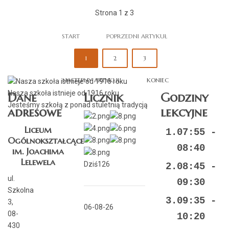
Strona 1 z 3
START
POPRZEDNI ARTYKUŁ
1
2
3
NASTĘPNY ARTYKUŁ
KONIEC
Nasza szkoła istnieje od 1916 roku
Dane
Licznik
Godziny
Jesteśmy szkołą z ponad stuletnią tradycją
adresowe
lekcyjne
Liceum
1.07:55 -
Ogólnokształcące
08:40
im. Joachima
Lelewela
Dziś
126
2.08:45 -
ul.
09:30
Szkolna
3.09:35 -
3,
06-08-26
08-
10:20
430