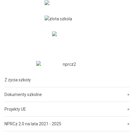
Postaw na innowacje
Klasa policyjno-wojskowa
realizuje zadania
policji i wojska z elementami zasad ruchu
drogowego
Z życia szkoły
Dokumenty szkolne
Projekty UE
Postaw na innowacje
Klasa pożarnicza
NPRCz 2.0 na lata 2021 - 2025
realizuje wybrane
zagadnienia bezpieczeństwa pożarowego z