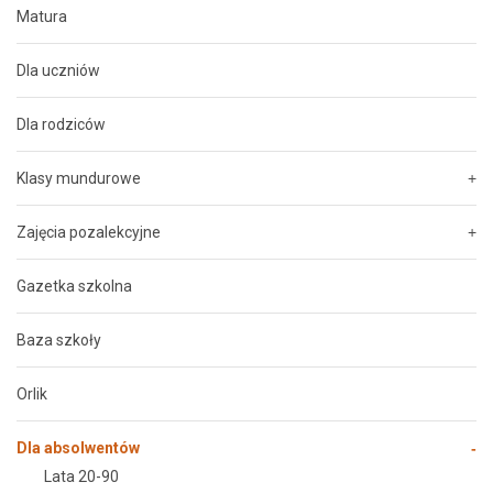
Matura
elementami ratownictwa medycznego
Dla uczniów
Dla rodziców
Klasy mundurowe
Zajęcia pozalekcyjne
Gazetka szkolna
50 lat
Baza szkoły
W 1969 roku szkoła otrzymała sztandar oraz
imię Joachima Lelewela
Orlik
Dla absolwentów
Lata 20-90