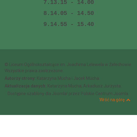
7.13.15 - 14.00
8.14.05 - 14.50
9.14.55 - 15.40
© Liceum Ogólnokształcące im. Joachima Lelewela w Żelechowie.
Wszystkie prawa zastrzeżone.
Autorzy strony:
Katarzyna Mucha i Jacek Mucha
Aktualizacja danych:
Katarzyna Mucha, Arkadiusz Jurzysta.
Dostępne szablony dla Joomla!
przez Polskie Centrum Joomla
Wróć na górę